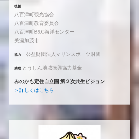
後援
八百津町観光協会
八百津町教育委員会
八百津町B&G海洋センター
美濃加茂市
公益財団法人マリンスポーツ財団
協力
とうしん地域振興協力基金
助成
みのかも定住自立圏 第２次共生ビジョン
＞詳しくはこちら