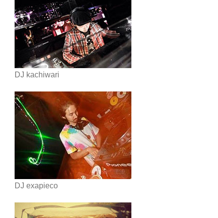
DJ kachiwari
DJ exapieco