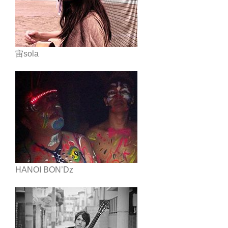
宙sola
HANOI BON’Dz