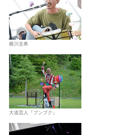
横川圭希
大道芸人『ブンブク』