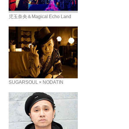
児玉奈央＆Magical Echo Land
SUGARSOUL × NODATIN