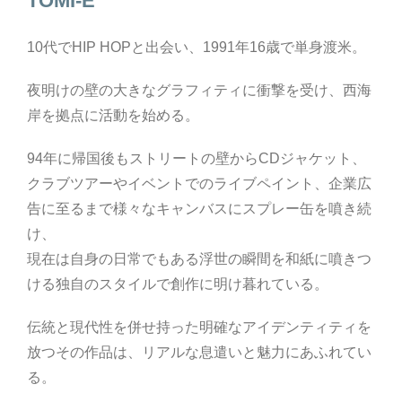
TOMI-E
10代でHIP HOPと出会い、1991年16歳で単身渡米。
夜明けの壁の大きなグラフィティに衝撃を受け、西海
岸を拠点に活動を始める。
94年に帰国後もストリートの壁からCDジャケット、
クラブツアーやイベントでのライブペイント、企業広
告に至るまで様々なキャンバスにスプレー缶を噴き続
け、
現在は自身の日常でもある浮世の瞬間を和紙に噴きつ
ける独自のスタイルで創作に明け暮れている。
伝統と現代性を併せ持った明確なアイデンティティを
放つその作品は、リアルな息遣いと魅力にあふれてい
る。