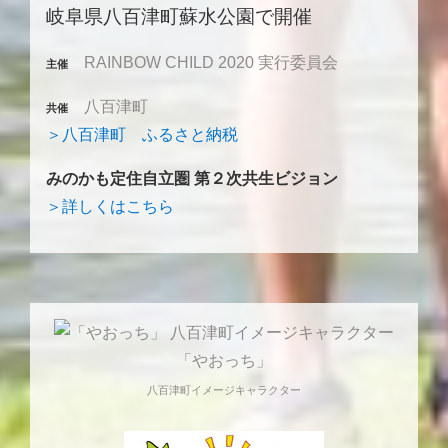
岐阜県八百津町蘇水公園で開催
RAINBOW CHILD 2020 実行委員会
主催
八百津町
共催
＞八百津町 ふるさと納税
みのかも定住自立圏 第２次共生ビジョン
＞詳しくはこちら
「やおっち」
八百津町イメージキャラクター