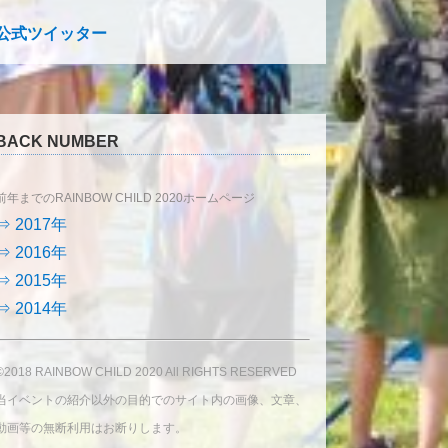
公式ツイッター
BACK NUMBER
前年までのRAINBOW CHILD 2020ホームページ
⇒ 2017年
⇒ 2016年
⇒ 2015年
⇒ 2014年
©2018 RAINBOW CHILD 2020 All RIGHTS RESERVED
当イベントの紹介以外の目的でのサイト内の画像、文章、
動画等の無断利用はお断りします。