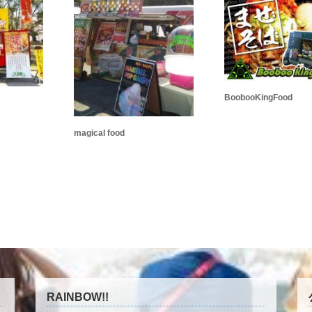
BoobooKingFood
magical food
RAINBOW!!