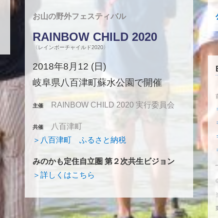
お山の野外フェスティバル
RAINBOW CHILD 2020
〈レインボーチャイルド2020〉
2018年8月12 (日)
岐阜県八百津町蘇水公園で開催
RAINBOW CHILD 2020 実行委員会
主催
八百津町
共催
＞八百津町 ふるさと納税
みのかも定住自立圏 第２次共生ビジョン
＞詳しくはこちら