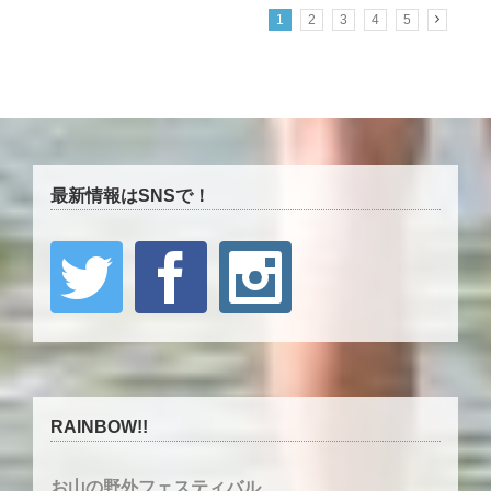
1
2
3
4
5
最新情報はSNSで！
RAINBOW!!
お山の野外フェスティバル