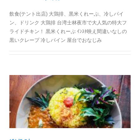
飲食(テント出店) 大鶏排、黒米くれーぷ、冷しパイ
ン、ドリンク 大鶏排 台湾士林夜市で大人気の特大フ
ライドチキン！ 黒米くれーぷ ｲﾝｽﾀ映え間違いなしの
黒いクレープ 冷しパイン 屋台でおなじみ