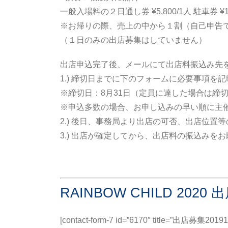
一般入場料の２日通し券 ¥5,800/1人 駐車券 ¥
※お帰りの際、
売上の中から
１
割（自己申告
（１日のみの出店募集はしていません）
出店申込完了後、メールにて出店料振込み先
1.) 締切日までに下のフォームに必要事項を
※締切日：8月31日（定員に達した場合は締
※申込多数の場合、お申し込みの早い順に主
2.) 後日、事務局より出店の可否、出店位
3.) 出店が確定してから、出店料の振込み
RAINBOW CHILD 202
[contact-form-7 id=”6170″ title=”出店募集20191