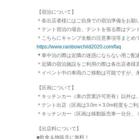
【宿泊について】
＊各出店者様にはご自身での宿泊準備をお願
＊テント宿泊の場合、テントを張る際はテン
＊こちらにキャンプ全般の注意事項等まとめ
https://www.rainbowchild2020.com/faq
＊
車中泊の際は近隣の迷惑にならない用ご配
＊近隣の宿泊施設をご利用の際は各出店者様
＊イベント中の車両のご移動は可能ですが、
【区画について】
＊キッチンカー（車の営業許可所有）以外は、
＊テント出店（区画は3.0m × 3.0m程度
＊キッチンカー（区画は移動販売車一台分、
【出店料について】
■飲食＆物販共に無料！