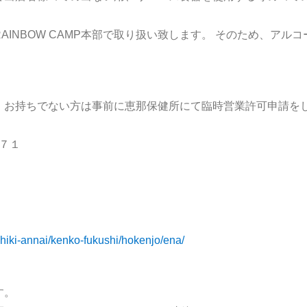
INBOW CAMP本部で取り扱い致します。 そのため、アル
、お持ちでない方は事前に恵那保健所にて臨時営業許可申請を
７－７１
oshiki-annai/kenko-fukushi/hokenjo/ena/
す。