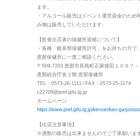
ます。
・アルコール販売はイベント運営資金のためRA
み物は販売していただけます。
【飲食出店者の保健所資格について】
・各種「岐阜県保健所許可」をお持ちの方で
恵那保健所に一度ご相談ください。
〒509-7203 恵那市長島町正家後田１０６
恵那総合庁舎２階 恵那保健所
TEL：0573-26-1111 / FAX：0573-25-1174
c22709@pref.gifu.lg.jp
ホームページ
https://www.pref.gifu.lg.jp/kensei/ken-gaiyo/s
【出店注意事項】
※酒類の販売は出来ませんのでご了承願いま