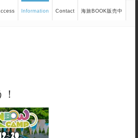
ccess
Information
Contact
海旅BOOK販売中
う！