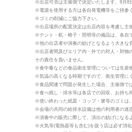
※出店可否は主催側で決定いたします。9月8
※電源を使用する方は各自発電機等をご持参
※ゴミの削減にご協力下さい。
※出店場所の配置決定は出店内容を考慮し主
※テント・机・椅子・照明等の備品は、各自
※他の出店者や演奏の妨げとなるよう大きな
※出店者間及びエリア内・外での対人・対物
その責任を負いません。
※食中毒などの食品衛生管理については生産
※気温の高くなる時期ですので、衛生管理に
※食品関連で問題が発生した場合、主催側で
※食べ残し・排水等は各店での回収、お持ち
※使い終わった紙皿・コップ・箸等のゴミは
※会場の共同の給排水設備は他の利用者の迷
※演奏中の販売に際して、演出の妨げになる
※火気等(電熱器等も含む)を扱う店は必ず消化