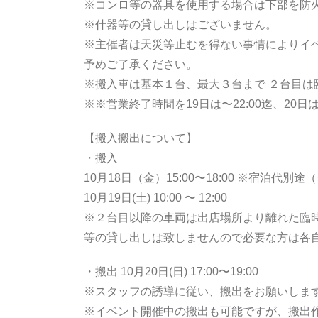
※コンロ等の器具を使用する場合は下部を防
※什器等の貸し出しはございません。
※主催者は天災等止むを得ない事情によりイ
予めご了承ください。
※搬入車は基本１台、最大３台まで ２台目は臨
※
※営業終了時間を19日は〜22:00迄、20日
【搬入搬出について】
・搬入
10月18日（金）15:00〜18:00 ※宿泊
10月19日(土) 10:00 〜 12:00
※２台目以降の車両は出店場所より離れた臨
等の貸し出しは致しませんので必要な方は各
・搬出 10月20日(日) 17:00〜19:00
※スタッフの誘導に従い、搬出をお願いしま
※イベント開催中の搬出も可能ですが、搬出