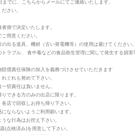
日までに、こちらからメールにてご連絡いたします。
ください。
催者側で決定いたします。
でご用意ください。
音の出る道具、機材（古い発電機等）の使用は避けてください
のトラブル、 食中毒などの食品衛生管理に関して発生する損害
物賠償責任保険の加入を義務づけさせていただきます
くれぐれも努めて下さい。
は一切責任は負いません。
帰りできる方のみの出店に限ります。
、各店で回収しお持ち帰り下さい。
惑にならないようご利用願います。
ような行為はお控え下さい。
器(点検済み)を用意して下さい。