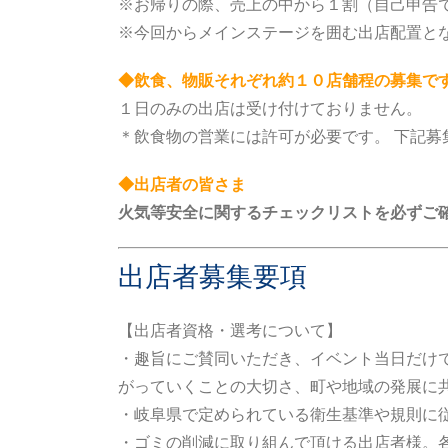
※お帰りの際、
売上の中から
１
割（自己申告
※今回からメインステージを囲む出店配置とな
◆飲食、物販それぞれ約１０店舗程の募集で
１日のみの出店は受け付けておりません。
＊飲食物の営業には許可が必要です。 下記
◆出店者の皆さま
火気等安全に関するチェックリストを必ずご
出店者募集要項
【出店者資格・選考について】
・趣旨にご賛同いただき、イベント当日だけで
がっていくことの大切さ、町や地域の発展に
・岐阜県で定められている衛生基準や規則に
・ゴミの削減に取り組んで頂ける出店者様。