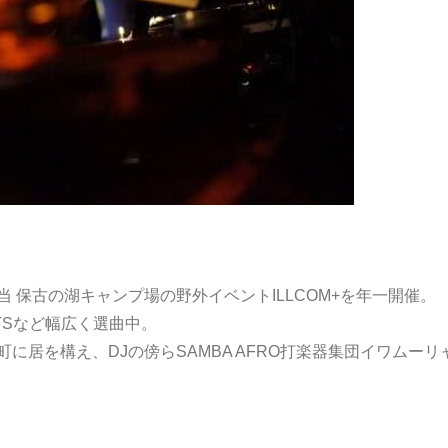
L担当 保古の湖キャンプ場の野外イベントILLCOM+を年一開催。
BEATSなど幅広く選曲中。
に居を構え、DJの傍らSAMBA AFRO打楽器集団イワムーリ