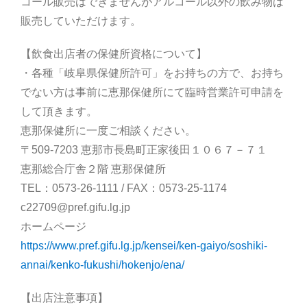
コール販売はできませんがアルコール以外の飲み物は
販売していただけます。
【飲食出店者の保健所資格について】
・各種「岐阜県保健所許可」をお持ちの方で、お持ち
でない方は事前に恵那保健所にて臨時営業許可申請を
して頂きます。
恵那保健所に一度ご相談ください。
〒509-7203 恵那市長島町正家後田１０６７－７１
恵那総合庁舎２階 恵那保健所
TEL：0573-26-1111 / FAX：0573-25-1174
c22709@pref.gifu.lg.jp
ホームページ
https://www.pref.gifu.lg.jp/kensei/ken-gaiyo/soshiki-
annai/kenko-fukushi/hokenjo/ena/
【出店注意事項】