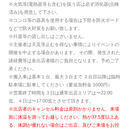
※火気等(電熱器等も含む)を扱う店は必ず消化器(点検
済み)を用意して下さい。
※コンロ等の器具を使用する場合は下部を防火ボード
などで防火対策をお願い致します。
※什器等の貸し出しはございません。
※主催者は天災等止むを得ない事情によりイベントの
開催を中止する場合があります。 その際、発生された
諸経費等は各出店者様のご負担となります。予めご了
承ください。
※搬入車は基本１台、最大３台まで ２台目以降は臨時
駐車場に駐車してください（要追加料金 1000円）
※営業終了時間を３日は通常出店エリアは〜22:00
迄、４日は〜17:00迄とさせて頂きます。
※出店者のキャンセル料金は原則かかりません、来場
前に体温を測ってお越しください。熱が37.5度以上あ
る、体調が優れない場合はご出店、及びご来場をお控