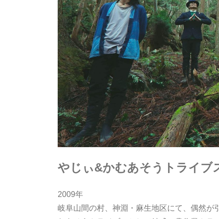
やじぃ&かむあそうトライブ
2009年
岐阜山間の村、神淵・麻生地区にて、偶然が