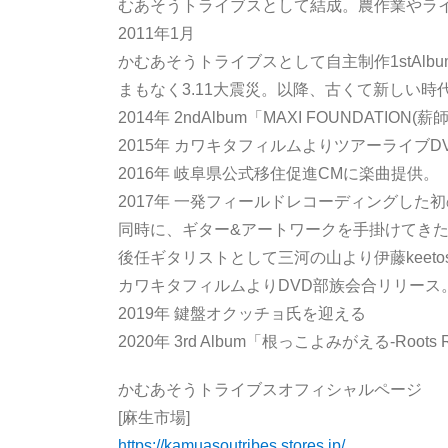
むあそうトライブスとして結成。農作業やラ
2011年1月
かむあそうトライブスとして自主制作1stAl
まもなく3.11大震災。以降、古くて新しい
2014年 2ndAlbum「MAXI FOUNDATIO
2015年 カワキタフィルムよりツアーライブ
2016年 岐阜県公式移住促進CMに楽曲提供。
2017年 一発フィールドレコーディングした初の
同時に、ギター&アートワークを手掛けてきたsa
後任ギタリストとして三河の山より伊藤keet
カワキタフィルムよりDVD部族会合リリース。
2019年 鍵盤オクッチョ氏を迎える
2020年 3rd Album「根っこよみがえる-Roots 
かむあそうトライブスオフィシャルページ
[麻生市場]
https://kamuasoutribes.stores.jp/