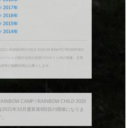
⇒ 2017年
⇒ 2016年
⇒ 2015年
⇒ 2014年
2021 RAINBOW CHILD 2020 All RIGHTS RESERVED
当イベントの紹介以外の目的でのサイト内の画像、文章、
動画等の無断利用はお断りします。
RAINBOW CAMP / RAINBOW CHILD 2020
は2021年10月通算第9回目の開催になりま
す。