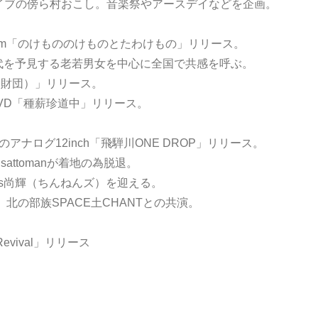
イブの傍ら村おこし。音楽祭やアースデイなどを企画。
bum「のけもののけものとたわけもの」リリース。
時代を予見する老若男女を中心に全国で共感を呼ぶ。
N(薪師財団）」リリース。
DVD「種薪珍道中」リリース。
アナログ12inch「飛騨川ONE DROP」リリース。
ttomanが着地の為脱退。
os尚輝（ちんねんズ）を迎える。
北の部族SPACE土CHANTとの共演。
Revival」リリース