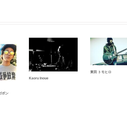
東田 トモヒロ
Kaoru Inoue
ガボン