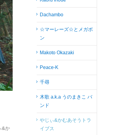
Dachambo
☆マーレーズ☆とメガボ
ン
Makoto Okazaki
Peace-K
千尋
木歌 a.k.a うのまきこ バ
ンド
やじぃ&かむあそうトラ
ぃ&か
イブス