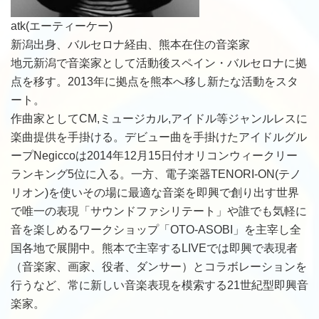
atk(エーティーケー)
新潟出身、バルセロナ経由、熊本在住の音楽家
地元新潟で音楽家として活動後スペイン・バルセロナに拠
点を移す。2013年に拠点を熊本へ移し新たな活動をスタ
ート。
作曲家としてCM,ミュージカル,アイドル等ジャンルレスに
楽曲提供を手掛ける。デビュー曲を手掛けたアイドルグル
ープNegiccoは2014年12月15日付オリコンウィークリー
ランキング5位に入る。一方、電子楽器TENORI-ON(テノ
リオン)を使いその場に最適な音楽を即興で創り出す世界
で唯一の表現「サウンドファシリテート」や誰でも気軽に
音を楽しめるワークショップ「OTO-ASOBI」を主宰し全
国各地で展開中。熊本で主宰するLIVEでは即興で表現者
（音楽家、画家、役者、ダンサー）とコラボレーションを
行うなど、常に新しい音楽表現を模索する21世紀型即興音
楽家。