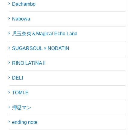
Dachambo
Nabowa
児玉奈央＆Magical Echo Land
SUGARSOUL × NODATIN
RINO LATINA II
DELI
TOMI-E
押忍マン
ending note