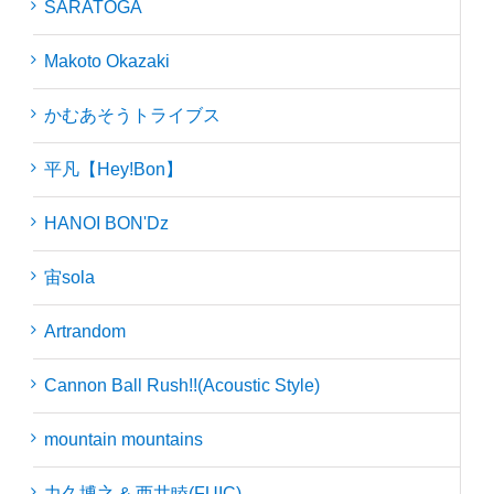
SARATOGA
Makoto Okazaki
かむあそうトライブス
平凡【Hey!Bon】
HANOI BON'Dz
宙sola
Artrandom
Cannon Ball Rush!!(Acoustic Style)
mountain mountains
力久博之 & 西井睦(FUIC)