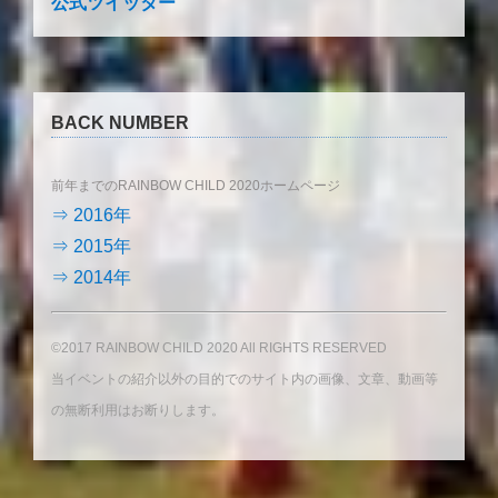
公式ツイッター
BACK NUMBER
前年までのRAINBOW CHILD 2020ホームページ
⇒ 2016年
⇒ 2015年
⇒ 2014年
©2017 RAINBOW CHILD 2020 All RIGHTS RESERVED
当イベントの紹介以外の目的でのサイト内の画像、文章、動画等
の無断利用はお断りします。