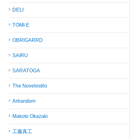
DELI
TOMI-E
OBRIGARRD
SAIRU
SARATOGA
The Novelestilo
Artrandom
Makoto Okazaki
工藤真工