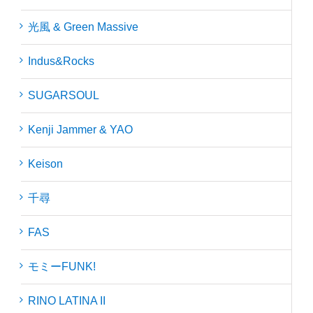
光風 & Green Massive
Indus&Rocks
SUGARSOUL
Kenji Jammer & YAO
Keison
千尋
FAS
モミーFUNK!
RINO LATINA II