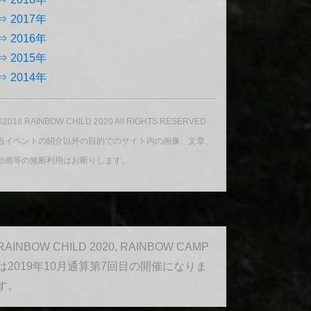
⇒ 2017年
⇒ 2016年
⇒ 2015年
⇒ 2014年
©2018 RAINBOW CHILD 2020 All RIGHTS RESERVED
当イベントの紹介以外の目的でのサイト内の画像、文章、
動画等の無断利用はお断りします。
RAINBOW CHILD 2020, RAINBOW CAMP
は2019年10月通算第7回目の開催になりま
す。