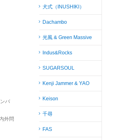
犬式（INUSHIKI）
Dachambo
光風 & Green Massive
Indus&Rocks
SUGARSOUL
Kenji Jammer & YAO
Keison
メンバ
千尋
内外問
FAS