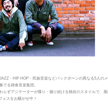
JAZZ・HIP HOP・民族音楽などバックボーンの異なる5人の
Kを奏でる雑食音楽集団。
関わらずアジテーターが喋り・煽り続ける独自のスタイルで、屋
フェスをお騒がせ中！