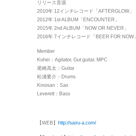
リリース音源
2010年 12インチレコード「AFTERGLOW」
2012年 1st ALBUM「ENCOUNTER」
2015年 2nd ALBUM「NOW OR NEVER」
2016年 7インチレコード「BEER FOR NOW
Member
Kohei：Agitator, Gut guitar, MPC
尾崎高太：Guitar
松浦要介：Drums
Kinosan：Sax
Leverett：Bass
【WEB】
http://sairu-a.com/