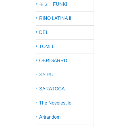
モミーFUNK!
RINO LATINA II
DELI
TOMI-E
OBRIGARRD
SAIRU
SARATOGA
The Novelestilo
Artrandom