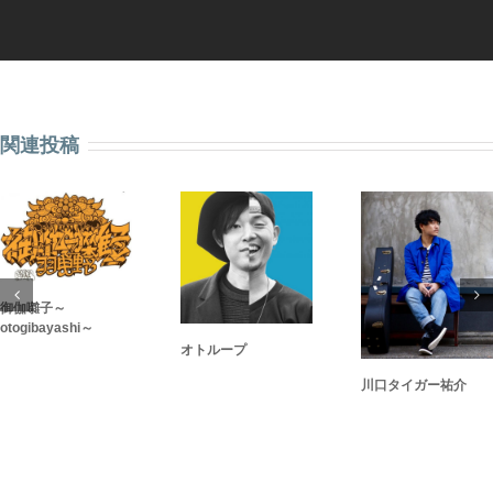
関連投稿
御伽囃子～
otogibayashi～
オトループ
川口タイガー祐介