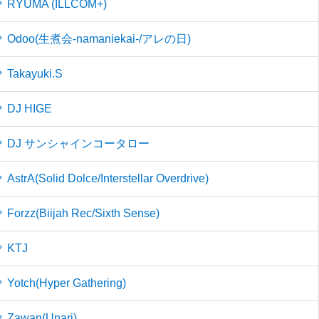
RYUMA (ILLCOM+)
Odoo(生煮会-namaniekai-/アレの日)
Takayuki.S
DJ HIGE
DJ サンシャインコータロー
AstrA(Solid Dolce/Interstellar Overdrive)
Forzz(Biijah Rec/Sixth Sense)
KTJ
Yotch(Hyper Gathering)
Zawan(Unari)