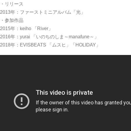
・リリース
2013年：ファーストミニアルバム「光」
・参加作品
2015年：keiho 「River」
2016年：yurai 「いのちのしま～manafune～」
2018年：EVISBEATS 「ムスヒ」「HOLIDAY」