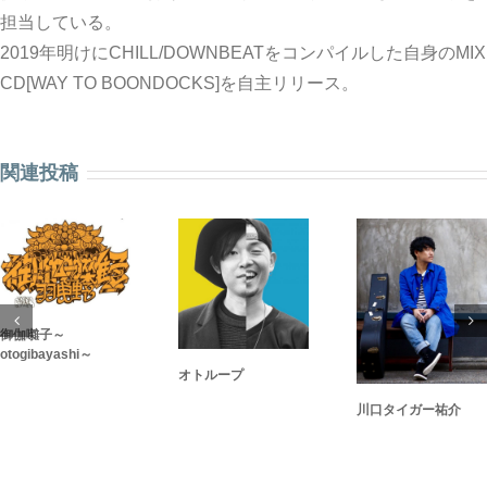
担当している。
2019年明けにCHILL/DOWNBEATをコンパイルした自身のMIX
CD[WAY TO BOONDOCKS]を自主リリース。
関連投稿
御伽囃子～
otogibayashi～
オトループ
川口タイガー祐介