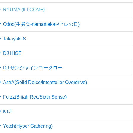
RYUMA (ILLCOM+)
Odoo(生煮会-namaniekai-/アレの日)
Takayuki.S
DJ HIGE
DJ サンシャインコータロー
AstrA(Solid Dolce/Interstellar Overdrive)
Forzz(Biijah Rec/Sixth Sense)
KTJ
Yotch(Hyper Gathering)