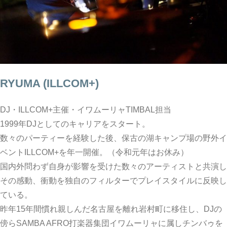
RYUMA (ILLCOM+)
DJ・ILLCOM+主催・イワムーリャTIMBAL担当
1999年DJとしてのキャリアをスタート。
数々のパーティーを経験した後、保古の湖キャンプ場の野外イ
ベントILLCOM+を年一開催。（令和元年はお休み）
国内外問わず自身が影響を受けた数々のアーティストと共演し
その感動、衝動を独自のフィルターでプレイスタイルに反映し
ている。
昨年15年間慣れ親しんだ名古屋を離れ岩村町に移住し、DJの
傍らSAMBA AFRO打楽器集団イワムーリャに属しチンバゥを