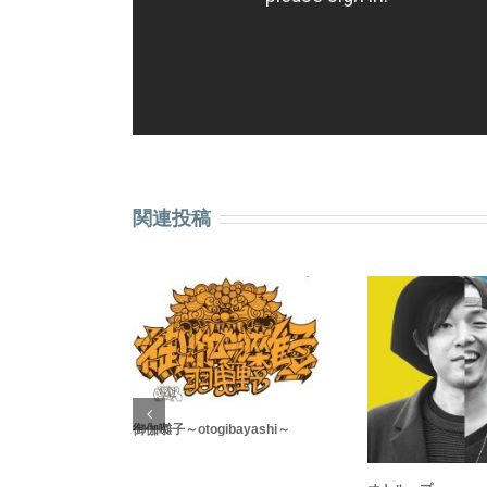
関連投稿
御伽囃子～otogibayashi～