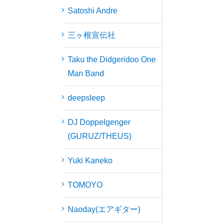
Satoshi Andre
三ヶ根宣伝社
Taku the Didgeridoo One
Man Band
deepsleep
DJ Doppelgenger
(GURUZ/THEUS)
Yuki Kaneko
TOMOYO
Naoday(エアギター)