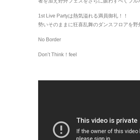
者を加え野外フェスをさらに賑わすべくフル
1st Live Partyは熱気溢れる満員御礼！！
勢いそのままに狂喜乱舞のダンスフロアを野
No Border
Don’t Think！feel