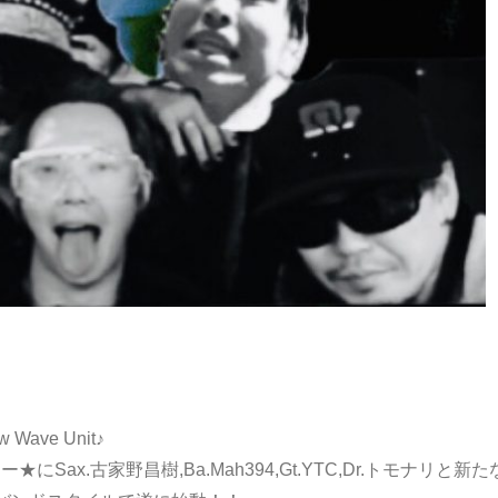
 Wave Unit♪
★にSax.古家野昌樹,Ba.Mah394,Gt.YTC,Dr.トモナリと新