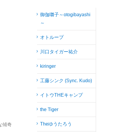
御伽囃子～otogibayashi
～
オトループ
川口タイガー祐介
kiringer
工藤シンク (Sync. Kudo)
イトウTHEキャンプ
the Tiger
Theゆうたろう
たな傾奇