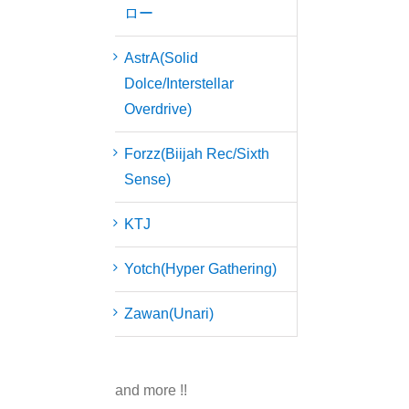
ロー
AstrA(Solid
Dolce/Interstellar
Overdrive)
Forzz(Biijah Rec/Sixth
Sense)
KTJ
Yotch(Hyper Gathering)
Zawan(Unari)
and more !!