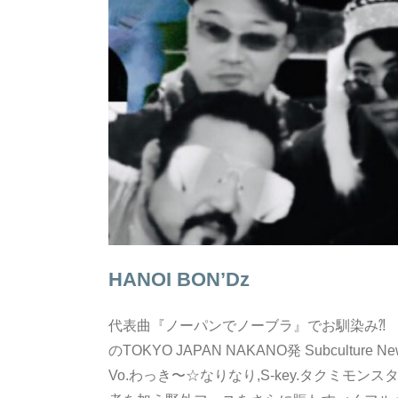
HANOI BON’Dz
代表曲『ノーパンでノーブラ』でお馴染み⁈
のTOKYO JAPAN NAKANO発 Subculture New
Vo.わっき〜☆なりなり,S-key.タクミモンスター